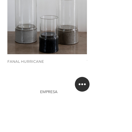
FANAL HURRICANE
TUSCANY
EMPRESA
About
Studio
Clientes