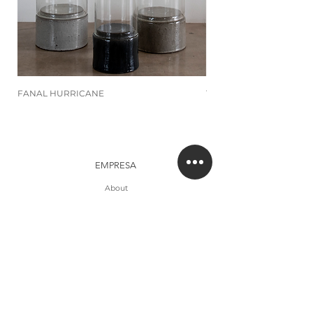
FANAL HURRICANE
TUSCANY
EMPRESA
About
Studio
Clientes
CONTACTO
Contacto