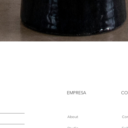
EMPRESA
CO
About
Con