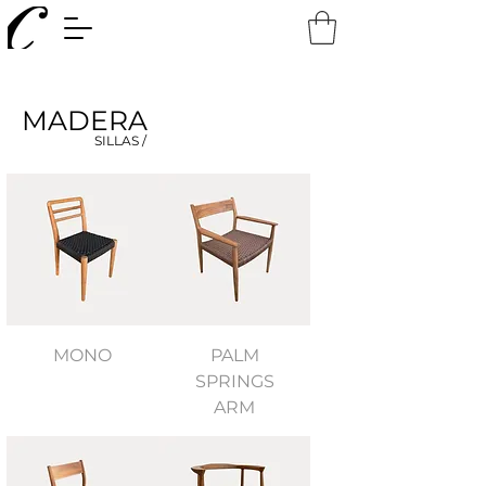
MADERA
SILLAS /
MONO
PALM
SPRINGS
ARM