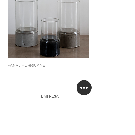
FANAL HURRICANE
TUSCANY
EMPRESA
About
Studio
Clientes