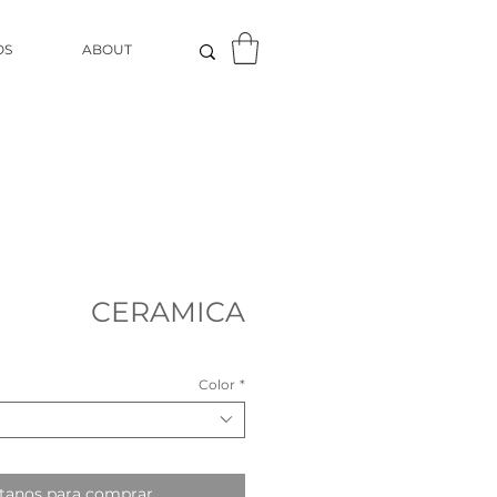
OS
ABOUT
CERAMICA
Color
*
tanos para comprar