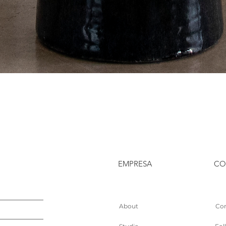
EMPRESA
CO
About
Con